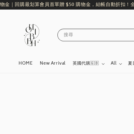
｜回購最划算
會員首單贈 $50 購物金，結帳自動折扣！
全館單
搜尋
HOME
New Arrival
英國代購🇬🇧
All
夏