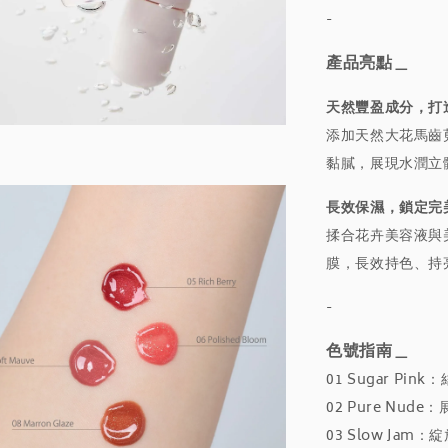
-
產品亮點＿
天然豐盈成分，打造
添加天然大花馬齒
黏膩，展現水潤立
長效保濕，鎖定完
揉合花卉美容液與
膜，長效持色、持亮
-
色號指南＿
01 Sugar P
02 Pure Nu
03 Slow Ja