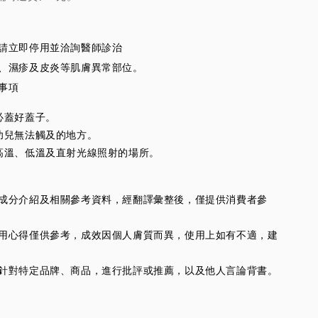
狀請立即停用並洽詢醫師診治
口、濕疹及皮炎等肌膚異常部位。
意事項
必蓋好蓋子。
幼兒無法觸及的地方。
高溫、低溫及直射光線照射的場所。
供的成分介紹及相關參考資料，經翻譯彙整後，僅提供消費者參
人使用心得僅供參考，成效因個人膚質而異，使用上如有不適，建
並不針對特定品牌、商品，進行批評或推薦，以及他人言論背書。