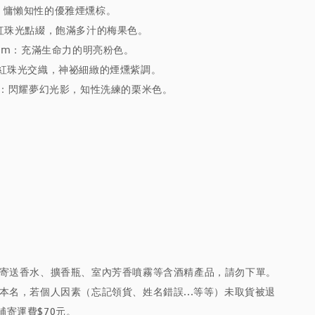
ose：慵懶知性的優雅煙燻棕。
rry：紅珠光點綴，飽滿多汁的梅果色。
 Bloom：充滿生命力的明亮粉色。
uve：紅珠光交織，神祕細緻的煙燻紫調。
Glaze：閃耀夢幻光影，知性洗練的栗米色。
放寄送香水、擴香瓶、室內芳香噴霧等含酒精產品，請勿下單。
本名，若個人因素（忘記領貨、姓名錯誤...等等）未取貨被退
補寄運費$70元。