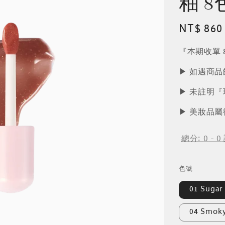
釉 8
Regular
NT$ 860
price
『本期收單 8
▶︎ 如遇商
▶︎ 未註明
▶︎ 美妝品
總分:
0
-
0
色號
01 Sugar
04 Smok