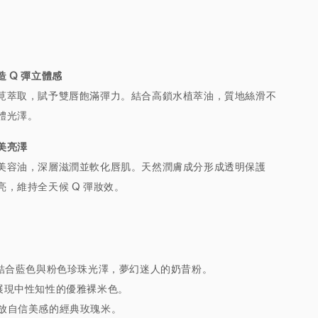
 Q 彈立體感
莧萃取，賦予雙唇飽滿彈力。結合高鎖水植萃油，質地絲滑不
體光澤。
美亮澤
美容油，深層滋潤並軟化唇肌。天然潤膚成分形成透明保護
，維持全天候 Q 彈妝效。
ink：結合藍色與粉色珍珠光澤，夢幻迷人的奶昔粉。
de：展現中性知性的優雅裸米色。
m：綻放自信美感的經典玫瑰米。