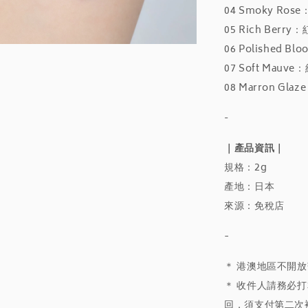
04 Smoky R
05 Rich Be
06 Polished
07 Soft Ma
08 Marron 
-
｜產品資訊｜
規格：2g
產地：日本
來源：免稅店
-
＊ 港澳地區不開
＊ 收件人請務必打
回，須支付第二次