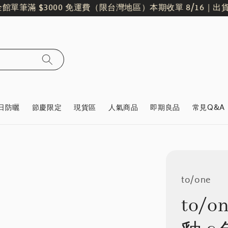
筆滿 $3000 免運費（限台灣地區）
本期收單 8/16｜出貨日 8/1
日防曬
節慶限定
現貨區
人氣商品
即期良品
常見Q&A
to/one
to