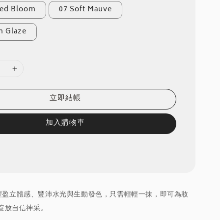
hed Bloom
07 Soft Mauve
n Glaze
立即結帳
加入購物車
集結豐盈立體感、豐沛水光與生動發色，只需輕輕一抹，即可為妝
綻放自信神采。