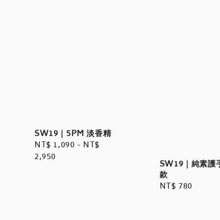
SW19｜5PM 淡香精
Regular
NT$ 1,090
-
NT$
price
2,950
SW19｜純素護手
款
Regular
NT$ 780
price