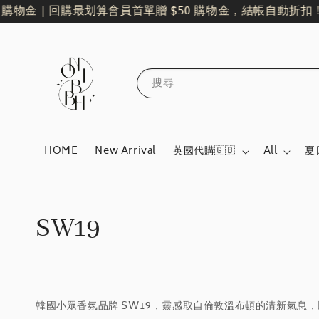
購物金｜回購最划算
會員首單贈 $50 購物金，結帳自動折扣！
搜尋
HOME
New Arrival
英國代購🇬🇧
All
夏
SW19
韓國小眾香氛品牌 SW19，靈感取自倫敦溫布頓的清新氣