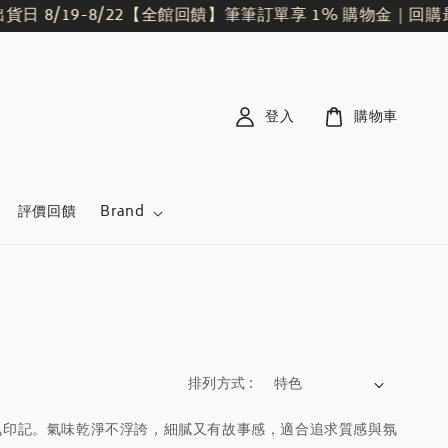
 8/19-8/22
【全館回饋】筆筆訂單享 1% 購物金｜回購最
登入
購物車
評價回饋
Brand
排列方式 :
氛印記。氣味乾淨不浮誇，細膩又有故事感，適合追求質感與氛