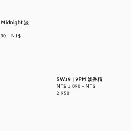
Midnight 淡
r
090
-
NT$
SW19｜9PM 淡香精
Regular
NT$ 1,090
-
NT$
price
2,950