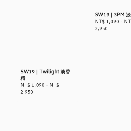
SW19｜3PM 
Regular
NT$ 1,090
-
NT
price
2,950
SW19｜Twilight 淡香
精
Regular
NT$ 1,090
-
NT$
price
2,950