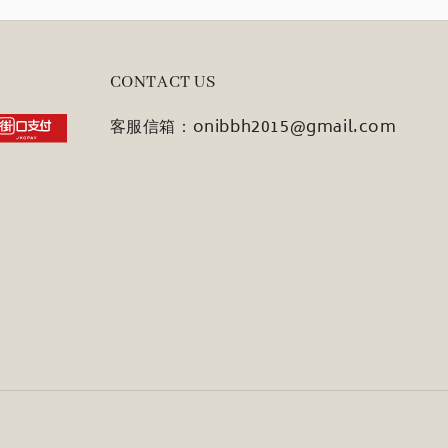
CONTACT US
客服信箱：onibbh2015@gmail.com