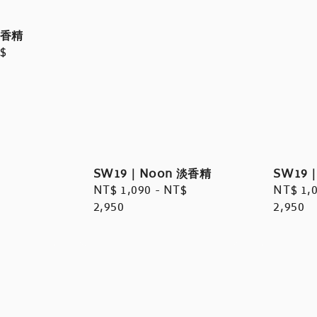
淡香精
$
SW19｜Noon 淡香精
SW19
Regular
NT$ 1,090
-
NT$
Regula
NT$ 1,
price
2,950
price
2,950