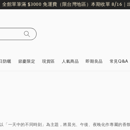
全館單筆滿 $3000 免運費（限台灣地區）
本期收單 8/16｜出貨日
日防曬
節慶限定
現貨區
人氣商品
即期良品
常見Q&A
息，以「一天中的不同時刻」為主題，將晨光、午後、夜晚化作專屬的香