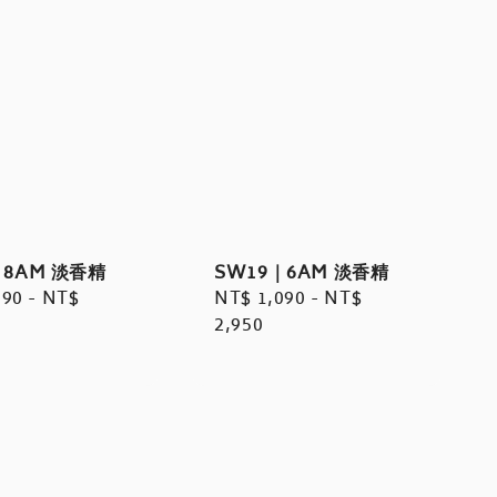
｜8AM 淡香精
SW19｜6AM 淡香精
r
090
-
NT$
Regular
NT$ 1,090
-
NT$
price
2,950