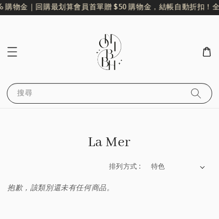
% 購物金｜回購最划算
會員首單贈 $50 購物金，結帳自動折扣！
全
搜尋
La Mer
排列方式 :
抱歉，該類別還未有任何商品。