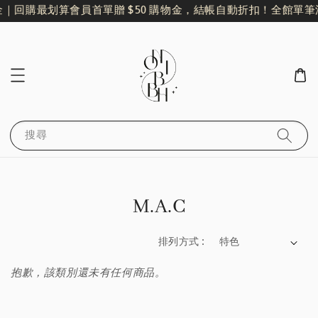
金｜回購最划算
會員首單贈 $50 購物金，結帳自動折扣！
全館單筆滿
搜尋
M.A.C
排列方式 :
抱歉，該類別還未有任何商品。