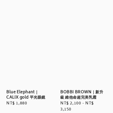
Blue Elephant｜
BOBBI BROWN｜新升
CALIX gold 平光眼鏡
級 維他命超完美乳霜
Regular
NT$ 1,880
Regular
NT$ 2,100
-
NT$
price
price
3,150