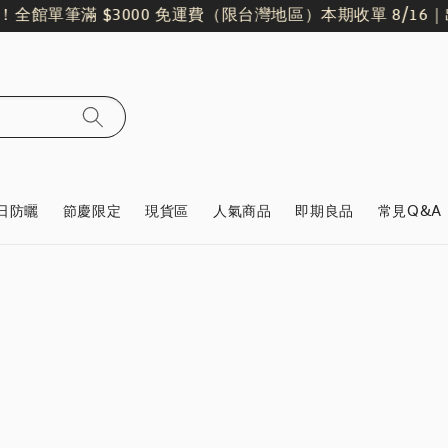
！
全館單筆滿 $3000 免運費（限台灣地區）
本期收單 8/16｜出貨
日防曬
節慶限定
現貨區
人氣商品
即期良品
常見Q&A