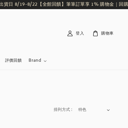
日 8/19-8/22
【全館回饋】筆筆訂單享 1% 購物金｜回購
登入
購物車
評價回饋
Brand
排列方式 :