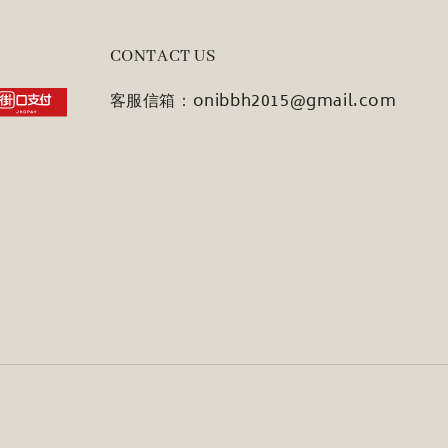
CONTACT US
客服信箱：onibbh2015@gmail.com