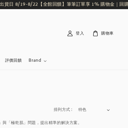
日 8/19-8/22
【全館回饋】筆筆訂單享 1% 購物金｜回購
登入
購物車
評價回饋
Brand
排列方式 :
肌」與「極乾肌」問題，提出精準的解決方案。