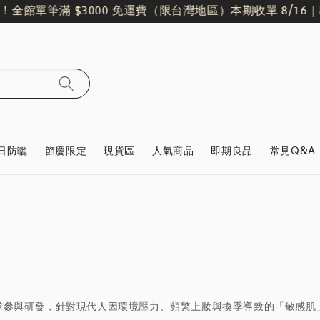
！
全館單筆滿 $3000 免運費（限台灣地區）
本期收單 8/16｜出貨
日防曬
節慶限定
現貨區
人氣商品
即期良品
常見Q&A
師團隊參與研發，針對現代人因環境壓力、頻繁上妝與換季導致的「敏感