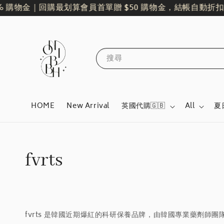
 購物金｜回購最划算
會員首單贈 $50 購物金，結帳自動折扣
搜尋
HOME
New Arrival
英國代購🇬🇧
All
夏
fvrts
fvrts 是韓國近期爆紅的科研保養品牌，由韓國專業藥劑