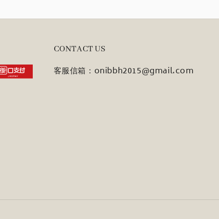
CONTACT US
客服信箱：onibbh2015@gmail.com