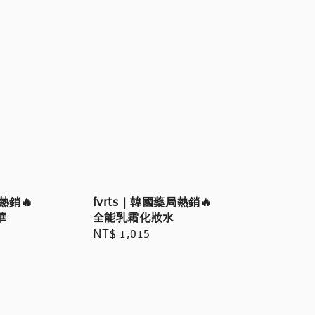
熱銷🔥
fvrts｜韓國藥局熱銷🔥
華
全能乳霜化妝水
Regular
NT$ 1,015
price