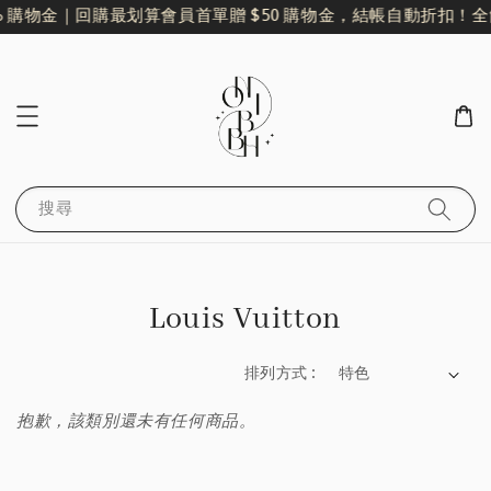
% 購物金｜回購最划算
會員首單贈 $50 購物金，結帳自動折扣！
全
搜尋
Louis Vuitton
排列方式 :
抱歉，該類別還未有任何商品。