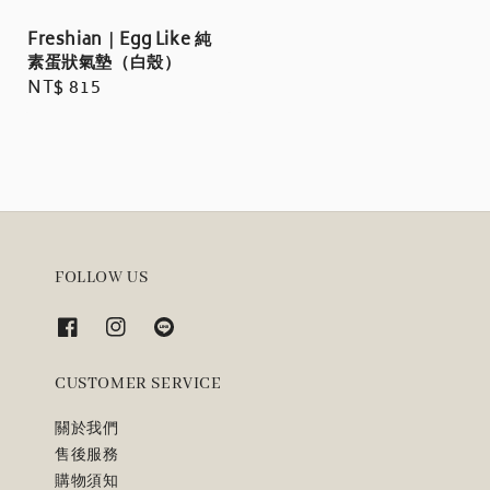
Freshian｜Egg Like 純
素蛋狀氣墊（白殼）
Regular
NT$ 815
price
FOLLOW US
CUSTOMER SERVICE
關於我們
售後服務
購物須知