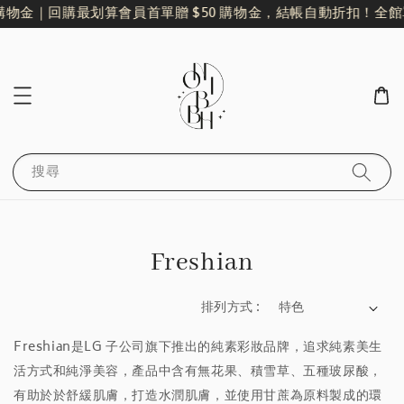
購物金｜回購最划算
會員首單贈 $50 購物金，結帳自動折扣！
全館單
搜尋
Freshian
排列方式 :
Freshian是LG 子公司旗下推出的純素彩妝品牌，追求純素美生
活方式和純淨美容，產品中含有無花果、積雪草、五種玻尿酸，
有助於於舒緩肌膚，打造水潤肌膚，並使用甘蔗為原料製成的環