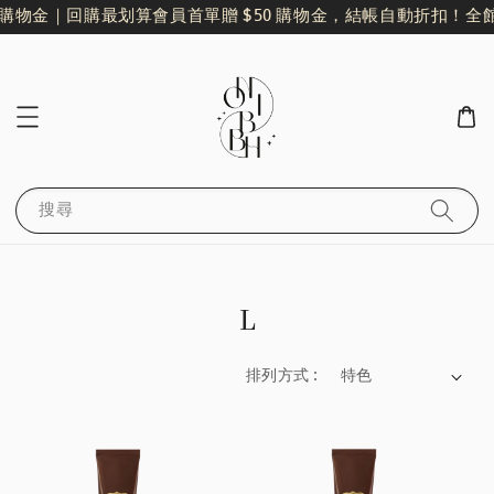
購物金｜回購最划算
會員首單贈 $50 購物金，結帳自動折扣！
全館單
搜尋
L
排列方式 :