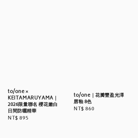
to/one ×
to/one｜花瓣豐盈光澤
KEITAMARUYAMA｜
唇釉 8色
2026限量聯名 櫻花嫩白
Regular
NT$ 860
日間防曬精華
price
Regular
NT$ 895
price