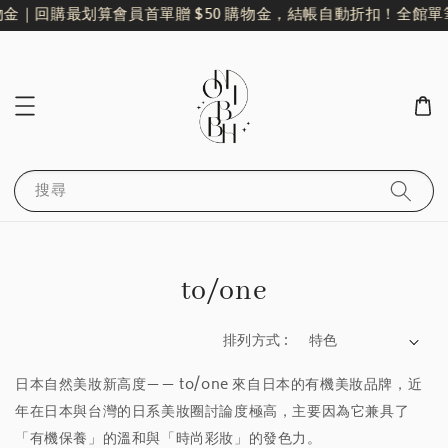
物金｜回購最划算
會員首單贈 $50 購物金，結帳自動折扣！
全館單筆
搜尋
to/one
排列方式 :
日本自然美妝新高度——
to/one 來自日本的有機美妝品牌，近
年在日本與台灣的日系美妝圈討論度極高，主要因為它兼具了
「有機保養」的溫和與「時尚彩妝」的發色力。