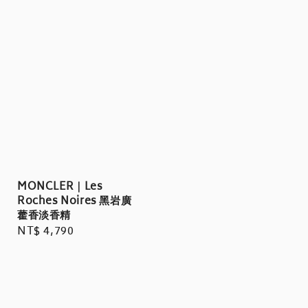
MONCLER｜Les
Roches Noires 黑岩廣
藿香淡香精
Regular
NT$ 4,790
price