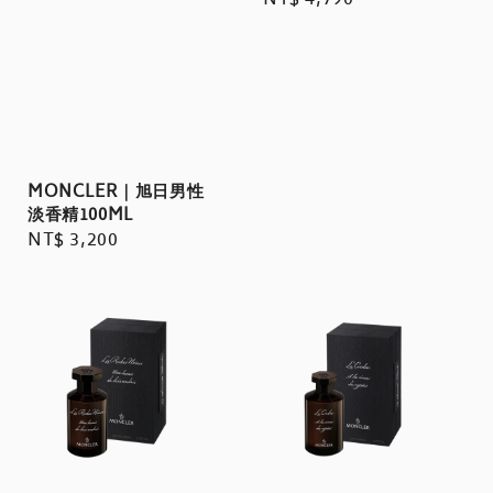
Regular
NT$ 4,790
price
MONCLER｜旭日男性
淡香精100ML
Regular
NT$ 3,200
price