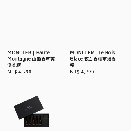
MONCLER｜Haute
MONCLER｜Le Bois
Montagne 山巔香草莢
Glace 森白香根草淡香
淡香精
精
Regular
NT$ 4,790
Regular
NT$ 4,790
price
price