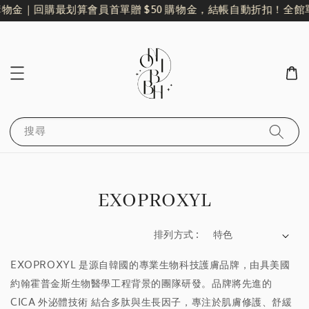
購物金｜回購最划算
會員首單贈 $50 購物金，結帳自動折扣！
全館單
搜尋
EXOPROXYL
排列方式 :
EXOPROXYL 是源自韓國的專業生物科技護膚品牌，由具美國
約翰霍普金斯生物醫學工程背景的團隊研發。品牌將先進的
CICA 外泌體技術 結合多肽與生長因子，專注於肌膚修護、舒緩