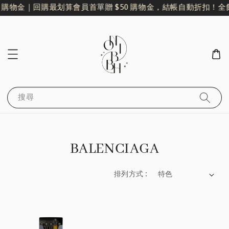
 購物金｜回購最划算
會員首單贈 $50 購物金，結帳自動折扣！
全館
搜尋
BALENCIAGA
排列方式 :