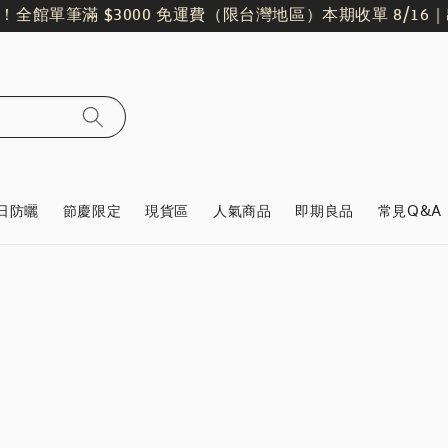
！
全館單筆滿 $3000 免運費（限台灣地區）
本期收單 8/16｜出
日防曬
節慶限定
現貨區
人氣商品
即期良品
常見Q&A