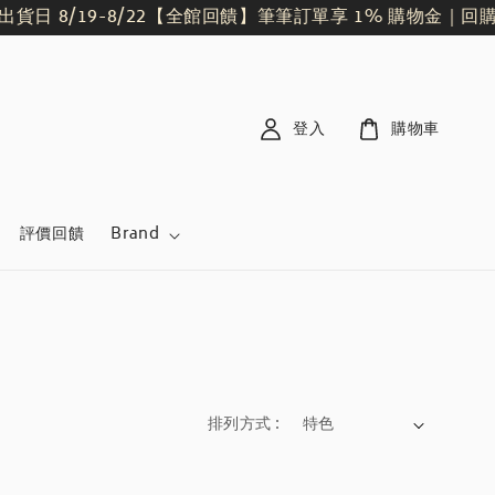
貨日 8/19-8/22
【全館回饋】筆筆訂單享 1% 購物金｜回
登入
購物車
評價回饋
Brand
排列方式 :