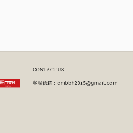
CONTACT US
客服信箱：onibbh2015@gmail.com