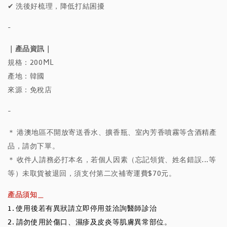
✔ 洗後好梳理，降低打結困擾
-
｜產品資訊｜
規格：200ML
產地：韓國
來源：免稅店
-
＊ 港澳地區不開放寄送香水、擴香瓶、室內芳香噴霧等含酒精產
品，請勿下單。
＊ 收件人請務必打本名，若個人因素（忘記領貨、姓名錯誤...等
等）未取貨被退回，須支付第二次補寄運費$70元。
產品須知＿
1. 使用後若有異狀請立即停用並洽詢醫師診治
2. 請勿使用於傷口、濕疹及皮炎等肌膚異常部位。