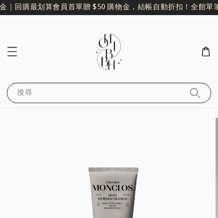
金｜回購最划算
會員首單贈 $50 購物金，結帳自動折扣！
全館單筆滿
搜尋