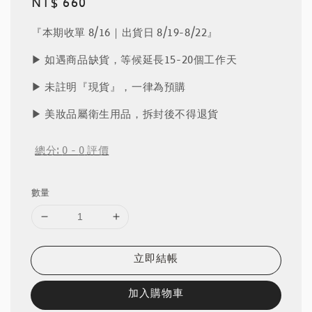
Regular
NT$ 660
price
『本期收單 8/16｜出貨日 8/19-8/22』
▶︎ 如遇商品缺貨，等候延長15-20個工作天
▶︎ 未註明『現貨』，一律為預購
▶︎ 美妝品屬衛生用品，拆封後不得退貨
總分:
0
-
0
評價
數量
立即結帳
加入購物車