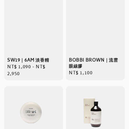
SW19｜6AM 淡香精
BOBBI BROWN｜流雲
眼線膠
Regular
NT$ 1,090
-
NT$
Regular
NT$ 1,100
price
2,950
price