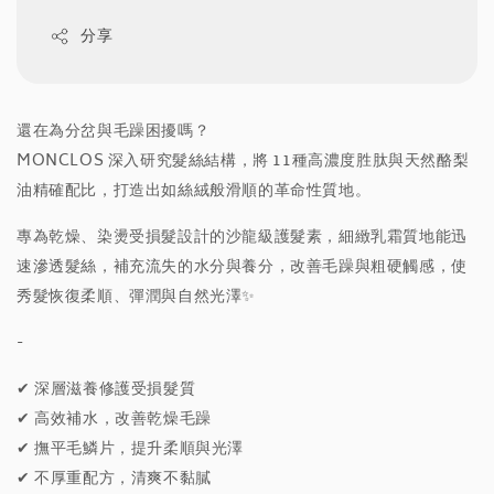
分享
還在為分岔與毛躁困擾嗎？
MONCLOS 深入研究髮絲結構，將 11種高濃度胜肽與天然酪梨
油精確配比，打造出如絲絨般滑順的革命性質地。
專為乾燥、染燙受損髮設計的沙龍級護髮素，細緻乳霜質地能迅
速滲透髮絲，補充流失的水分與養分，改善毛躁與粗硬觸感，使
秀髮恢復柔順、彈潤與自然光澤✨
-
✔ 深層滋養修護受損髮質
✔ 高效補水，改善乾燥毛躁
✔ 撫平毛鱗片，提升柔順與光澤
✔ 不厚重配方，清爽不黏膩