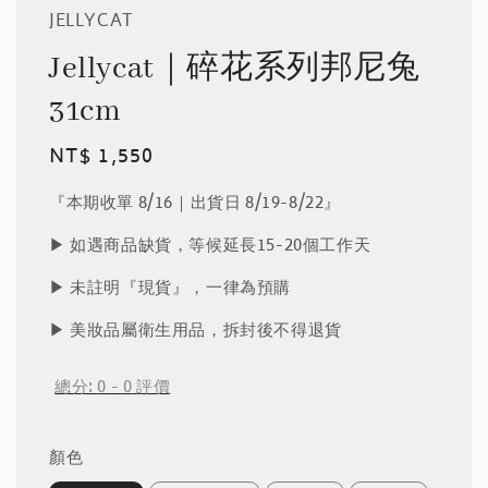
JELLYCAT
Jellycat｜碎花系列邦尼兔
31cm
Regular
NT$ 1,550
price
『本期收單 8/16｜出貨日 8/19-8/22』
▶︎ 如遇商品缺貨，等候延長15-20個工作天
▶︎ 未註明『現貨』，一律為預購
▶︎ 美妝品屬衛生用品，拆封後不得退貨
總分:
0
-
0
評價
顏色