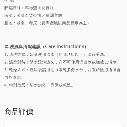
墜感）
眼睛設計：精緻堅固硬質眼
來源：英國百貨公司／歐洲官網
產地：越南、印尼（實際產地以商品標示為主）
-
🧼 洗滌與清潔建議（Care Instructions）
1. 清洗方式：建議使用溫水（約 30°C 以下）進行手洗。
2. 溫柔對待：請勿浸泡過久，亦不可使用漂白劑或強效去污劑。
3. 乾燥方式：洗淨後請用毛巾吸乾多餘水分，並置於陰涼通風處
自然風乾。
4. 特別禁忌：切勿烘乾、熨燙或乾洗。
商品評價