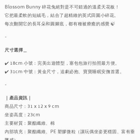
Blossom Bunny 碎花兔絕對是不可錯過的溫柔天花板！
它把最柔軟的短絨毛，結合了超精緻的英式田園小碎花。
每次翻開它的長耳朵和圓腳底，都有種被療癒的感覺 🍃
-
尺寸選擇＿
✔️ 18cm 小號：完美出遊體型，塞包包旅行拍照最方便。
✔️ 31cm 中號：黃金尺寸，追劇必抱、寶寶睡眠安撫首選。
-
｜產品資訊｜
商品尺寸：31 x 12 x 9 cm
坐姿高度：23cm
主要材質：聚酯纖維、棉
內部填充：聚酯纖維、PE 塑膠微粒（讓玩偶坐姿更穩固、富有垂