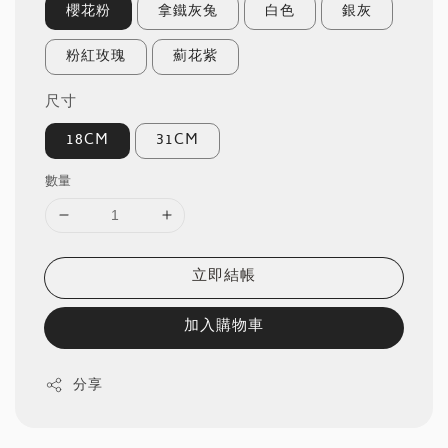
櫻花粉
拿鐵灰兔
白色
銀灰
粉紅玫瑰
薊花紫
尺寸
18CM
31CM
數量
立即結帳
加入購物車
分享