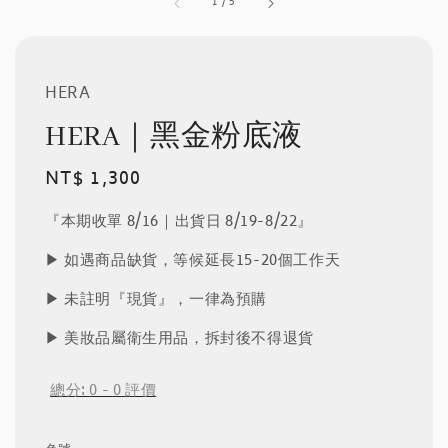
1
/
5
HERA
HERA｜黑金粉底液
Regular
NT$ 1,300
price
『本期收單 8/16｜出貨日 8/19-8/22』
▶︎ 如遇商品缺貨，等候延長15-20個工作天
▶︎ 未註明『現貨』，一律為預購
▶︎ 美妝品屬衛生用品，拆封後不得退貨
總分:
0
-
0
評價