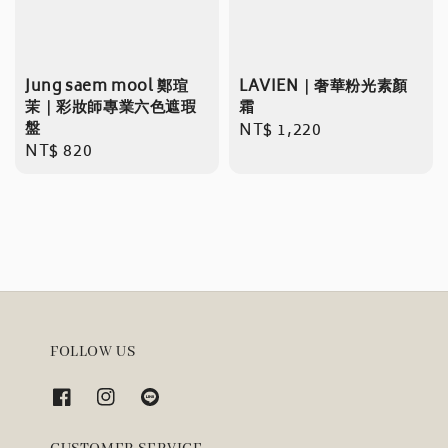
Jung saem mool 鄭瑄
LAVIEN｜奢華粉光素顏
茉｜彩妝師專業六色遮瑕
霜
盤
Regular
NT$ 1,220
Regular
NT$ 820
price
price
FOLLOW US