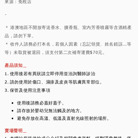
來源：免稅店
-
＊ 港澳地區不開放寄送香水、擴香瓶、室內芳香噴霧等含酒精產
品，請勿下單。
＊ 收件人請務必打本名，若個人因素（忘記領貨、姓名錯誤...等
等）未取貨被退回，須支付第二次補寄運費$70元。
產品須知＿
1. 使用後若有異狀請立即停用並洽詢醫師診治
2. 請勿使用於傷口、濕疹及皮炎等肌膚異常部位。
3. 保管及使用注意事項
使用後請務必蓋好蓋子。
請存放於嬰幼兒無法觸及的地方。
避免存放在高溫、低溫及直射光線照射的場所。
賣場聲明＿