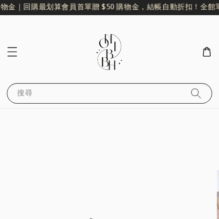
物金｜回購最划算
會員首單贈 $50 購物金，結帳自動折扣！
全館單
搜尋