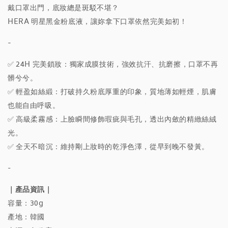
戴口罩出門，底妝總是斑駁不堪？
HERA 明星黑金粉底液，讓妳拿下口罩依然完美如初！
-
✅ 24H 完美鎖妝：獨家成膜技術，強效抗汗、抗磨擦，口罩不再
髒兮兮。
✅ 輕盈如絲緞：打破持久粉底厚重的印象，質地薄如輕煙，肌膚
也能自由呼吸。
✅ 高級柔霧感：上臉瞬間修飾瑕疵與毛孔，透出內斂的精緻絲絨
光。
✅ 全天不暗沉：維持剛上妝時的乾淨色澤，從早到晚不發黃。
-
｜產品資訊｜
容量：30g
產地：韓國