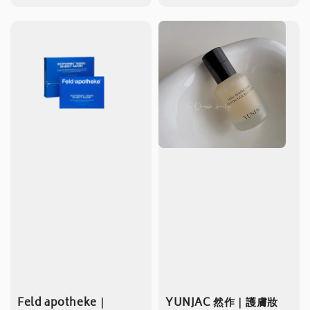
price
price
Feld apotheke｜
YUNJAC 然作｜護膚妝