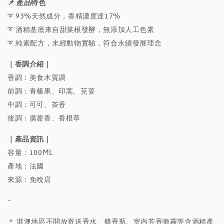
📌 產品特色
➰ 93%天然成分，香精濃度達17%
➰ 酒精基底來自甜菜根發酵，無添加人工色素
➰ 純素配方，未經動物實驗，符合永續發展理念
｜香調介紹｜
香調：美食木質調
前調：青榛果、印蒿、芫荽
中調：可可、茶香
後調：廣藿香、香根草
｜產品資訊｜
容量：100ML
產地：法國
來源：免稅店
-
＊ 港澳地區不開放寄送香水、擴香瓶、室內芳香噴霧等含酒精產