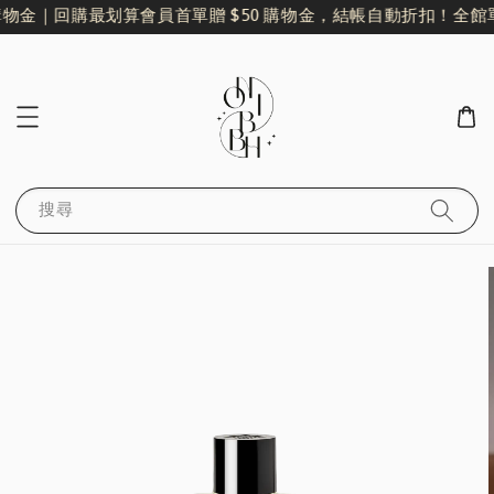
物金｜回購最划算
會員首單贈 $50 購物金，結帳自動折扣！
全館單
搜尋