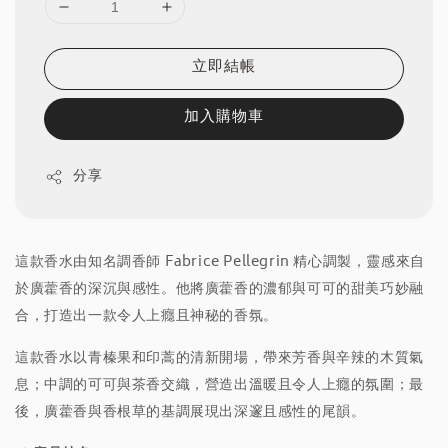
立即結帳
加入購物車
分享
這款香水由知名調香師 Fabrice Pellegrin 精心調製，靈感來自
於廣藿香的深沉與感性。他將廣藿香的濃郁與可可的甜美巧妙融
合，打造出一款令人上癮且神秘的香氛。
這款香水以青榛果和印蒿的清新開場，帶來芳香與辛辣的木質氣
息；中調的可可與茶香交織，營造出溫暖且令人上癮的氛圍；最
後，廣藿香與香根草的基調展現出深邃且感性的尾韻。