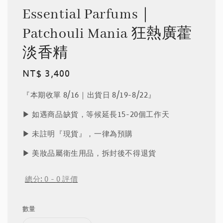
Essential Parfums｜
Patchouli Mania 狂熱廣藿
淡香精
Regular
NT$ 3,400
price
『本期收單 8/16｜出貨日 8/19-8/22』
▶︎ 如遇商品缺貨，等候延長15-20個工作天
▶︎ 未註明『現貨』，一律為預購
▶︎ 美妝品屬衛生用品，拆封後不得退貨
總分:
0
-
0
評價
數量