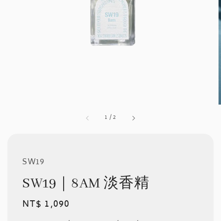
1
/
2
SW19
SW19｜8AM 淡香精
Regular
NT$ 1,090
price