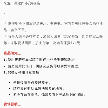
來源：美妝門市/免稅店
-
＊ 港澳地區不開放寄送香水、擴香瓶、室內芳香噴霧等含酒精產
品，請勿下單。
＊ 收件人請務必打本名，若個人因素（忘記領貨、姓名錯誤...等
等）未取貨被退回，須支付第二次補寄運費$70元。
產品須知＿
1. 使用後若有異狀請立即停用並洽詢醫師診治
2. 請勿使用於傷口、濕疹及皮炎等肌膚異常部位。
3. 保管及使用注意事項
使用後請務必蓋好蓋子。
請存放於嬰幼兒無法觸及的地方。
避免存放在高溫、低溫及直射光線照射的場所。
賣場聲明＿