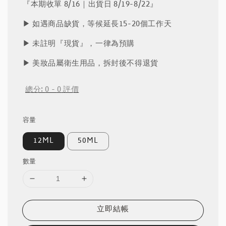
『本期收單 8/16｜出貨日 8/19-8/22』
▶︎ 如遇商品缺貨，等候延長15-20個工作天
▶︎ 未註明『現貨』，一律為預購
▶︎ 美妝品屬衛生用品，拆封後不得退貨
總分:
0
-
0
評價
容量
12ML
50ML
數量
立即結帳