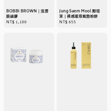
BOBBI BROWN｜流雲
Jung Saem Mool 鄭瑄
眼線膠
茉｜裸感遮瑕氣墊粉餅
Regular
NT$ 1,100
Regular
NT$ 655
price
price