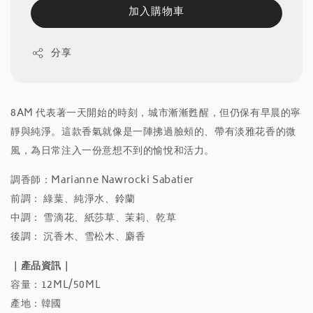
加入購物車
分享
8AM 代表著一天開始的時刻，城市漸漸甦醒，但仍保有早晨的寧
靜與純淨。這款香氣就像是一陣拂過臉頰的、帶有淡雅花香的微
風，為日常注入一份意想不到的愉悅和活力。
調香師：Marianne Nawrocki Sabatier
前調： 綠葉、純淨水、鈴蘭
中調： 雪滴花、紙莎草、茉莉、乾草
後調： 沉香木、雪松木、麝香
｜產品資訊｜
容量：12ML/50ML
產地：韓國