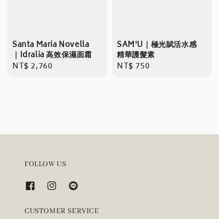
Santa Maria Novella
SAM'U｜極光賦活水感
｜Idralia 高效保濕面霜
精華護髮素
Regular
NT$ 2,760
Regular
NT$ 750
price
price
FOLLOW US
CUSTOMER SERVICE