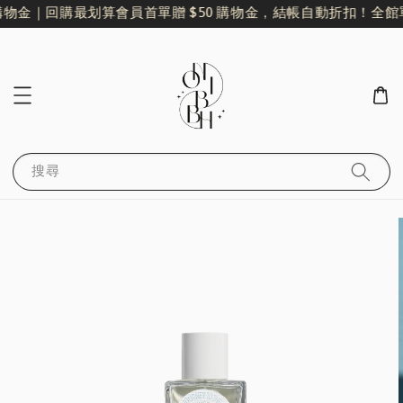
購物金｜回購最划算
會員首單贈 $50 購物金，結帳自動折扣！
全館單
搜尋