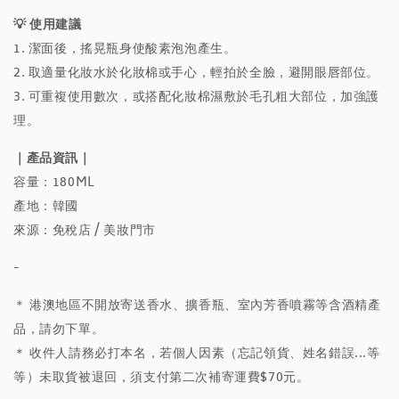
💡 使用建議
1. 潔面後，搖晃瓶身使酸素泡泡產生。
2. 取適量化妝水於化妝棉或手心，輕拍於全臉，避開眼唇部位。
3. 可重複使用數次，或搭配化妝棉濕敷於毛孔粗大部位，加強護
理。
｜產品資訊｜
容量：180ML
產地：韓國
來源：免稅店 / 美妝門市
-
＊ 港澳地區不開放寄送香水、擴香瓶、室內芳香噴霧等含酒精產
品，請勿下單。
＊ 收件人請務必打本名，若個人因素（忘記領貨、姓名錯誤...等
等）未取貨被退回，須支付第二次補寄運費$70元。