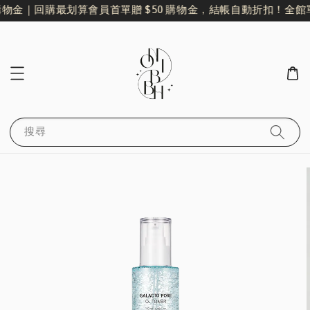
購物金｜回購最划算
會員首單贈 $50 購物金，結帳自動折扣！
全館單
搜尋