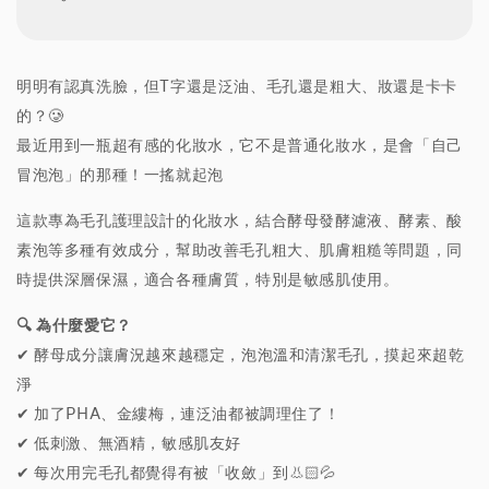
明明有認真洗臉，但T字還是泛油、毛孔還是粗大、妝還是卡卡
的？🥲
最近用到一瓶超有感的化妝水，它不是普通化妝水，是會「自己
冒泡泡」的那種！一搖就起泡
這款專為毛孔護理設計的化妝水，結合酵母發酵濾液、酵素、酸
素泡等多種有效成分，幫助改善毛孔粗大、肌膚粗糙等問題，同
時提供深層保濕，適合各種膚質，特別是敏感肌使用。
🔍 為什麼愛它？
✔ 酵母成分讓膚況越來越穩定，泡泡溫和清潔毛孔，摸起來超乾
淨
✔ 加了PHA、金縷梅，連泛油都被調理住了！
✔ 低刺激、無酒精，敏感肌友好
✔ 每次用完毛孔都覺得有被「收斂」到👃🏻💦