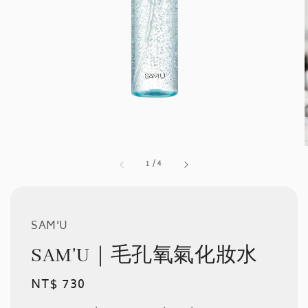
1
/
4
SAM'U
SAM'U｜毛孔氧氣化妝水
Regular
NT$ 730
price