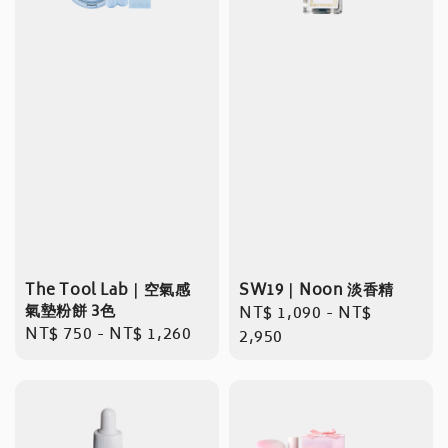
The Tool Lab｜空氣感
SW19｜Noon 淡香精
氣墊粉餅 3色
Regular
NT$ 1,090
-
NT$
Regular
NT$ 750
-
NT$ 1,260
price
2,950
price