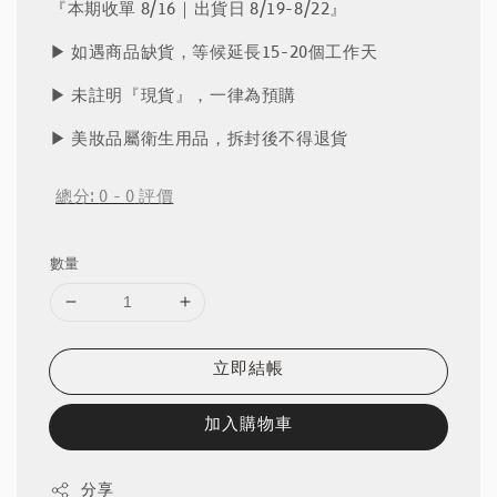
『本期收單 8/16｜出貨日 8/19-8/22』
▶︎ 如遇商品缺貨，等候延長15-20個工作天
▶︎ 未註明『現貨』，一律為預購
▶︎ 美妝品屬衛生用品，拆封後不得退貨
總分:
0
-
0
評價
數量
立即結帳
加入購物車
分享