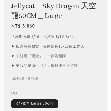
Jellycat｜Sky Dragon 天空
龍50CM＿Large
Regular
NT$ 3,850
price
『本期收單 8/16｜出貨日 8/19-8/22』
▶︎ 如遇商品缺貨，等候延長15-20個工作天
▶︎ 未註明『現貨』，一律為預購
▶︎ 美妝品屬衛生用品，拆封後不得退貨
總分:
0
-
0
評價
預購
6/7收單 Large 50cm