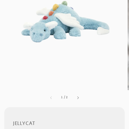
1
/
2
JELLYCAT