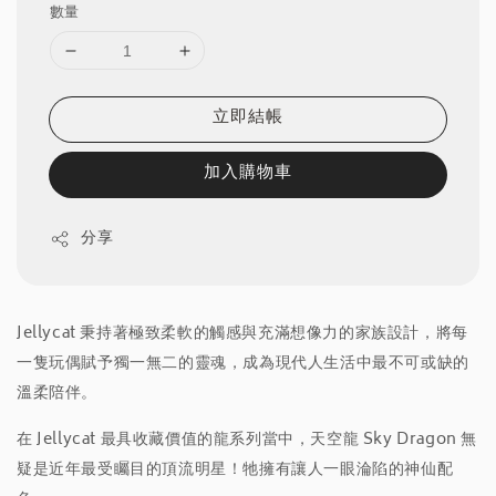
數量
立即結帳
加入購物車
分享
Jellycat 秉持著極致柔軟的觸感與充滿想像力的家族設計，將每
一隻玩偶賦予獨一無二的靈魂，成為現代人生活中最不可或缺的
溫柔陪伴。
在 Jellycat 最具收藏價值的龍系列當中，天空龍 Sky Dragon 無
疑是近年最受矚目的頂流明星！牠擁有讓人一眼淪陷的神仙配