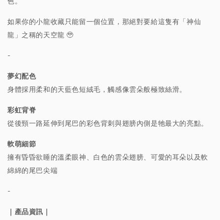
色。
如果你的小龍收藏只能留一個位置，那絕對要給這隻有「神仙
龍」之稱的天空龍 🥹
-
夢幻配色
身體採用柔和的天藍色短絨毛，觸感像雲朵般極致絲滑。
彩虹背脊
從後頸一路延伸到尾巴的彩色背刺與翅膀內側是牠最大的亮點。
軟萌細節
擁有昏昏欲睡的溫柔眼神、白色的雲朵翅膀、可愛的耳朵以及軟
綿綿的尾巴尖端
-
｜產品資訊｜