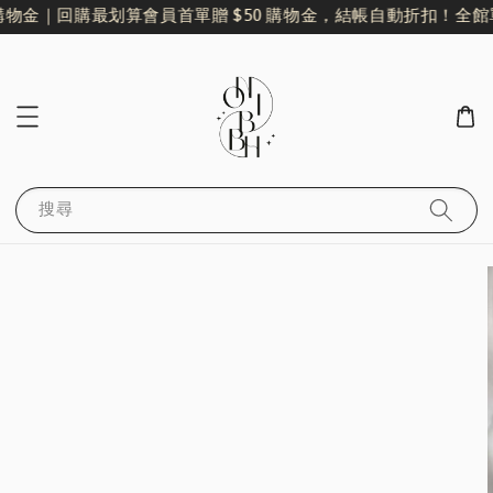
購物金｜回購最划算
會員首單贈 $50 購物金，結帳自動折扣！
全館單
搜尋