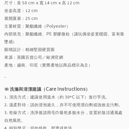
尺寸：長 50 cm x 寬 14 cm x 高 12 cm
坐姿高度：12 cm
展開翼展：25 cm
主要材質：聚酯纖維（Polyester）
內部填充：聚酯纖維、PE 塑膠微粒（讓玩偶坐姿更穩固、富有垂
墜感）
眼睛設計：精緻堅固硬質眼
來源：英國百貨公司／歐洲官網
產地：越南、印尼（實際產地以商品標示為主）
-
🧼 洗滌與清潔建議（Care Instructions）
1. 清洗方式：建議使用溫水（約 30°C 以下）進行手洗。
2. 溫柔對待：請勿浸泡過久，亦不可使用漂白劑或強效去污劑。
3. 乾燥方式：洗淨後請用毛巾吸乾多餘水分，並置於陰涼通風處
自然風乾。
4. 特別禁忌：切勿烘乾、熨燙或乾洗。