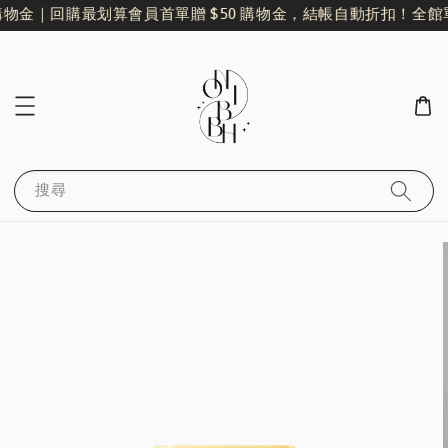
購物金｜回購最划算
會員首單贈 $50 購物金，結帳自動折扣！
全館單
搜尋