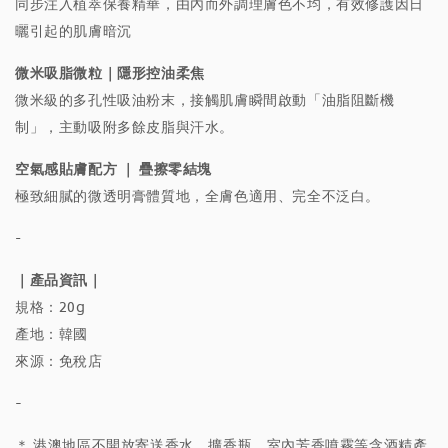
同步注入植萃保養精華，由內而外調理膚色不均，有效修護因日
曬引起的肌膚暗沉
微米吸脂微粒｜隱形控油柔焦
微米級的多孔性吸油粉末，接觸肌膚瞬間啟動「油脂阻斷機
制」，主動吸附多餘皮脂與汗水。
空氣感貼膚配方 ｜ 疊擦零結塊
極致細膩的微透明膏體質地，全膚色適用、完全不泛白。
-
｜產品資訊｜
規格：20g
產地：韓國
來源：免稅店
-
＊ 港澳地區不開放寄送香水、擴香瓶、室內芳香噴霧等含酒精產