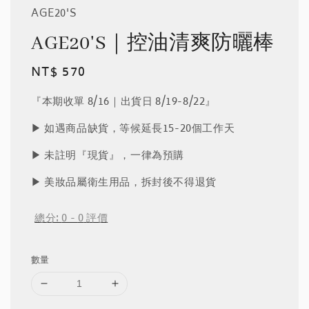
AGE20'S
AGE20'S｜控油清爽防曬棒
Regular
NT$ 570
price
『本期收單 8/16｜出貨日 8/19-8/22』
▶︎ 如遇商品缺貨，等候延長15-20個工作天
▶︎ 未註明『現貨』，一律為預購
▶︎ 美妝品屬衛生用品，拆封後不得退貨
總分:
0
-
0
評價
數量