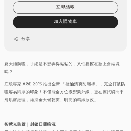
立即結帳
加入購物車
分享
夏天補防曬，手總是不想弄得黏黏的，又怕疊擦在妝上會結塊
嗎？
底妝專家 AGE 20'S 推出全新 「控油清爽防曬棒」，完全打破防
曬容易悶厚的印象！不僅能全方位抵禦紫外線，更在擦拭瞬間平
滑肌膚紋理，維持全天候乾爽、明亮的精緻妝效。
-
智慧光防禦｜封鎖日曬暗沉