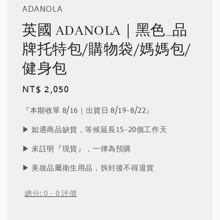
ADANOLA
英國 ADANOLA｜黑色_品
牌托特包/購物袋/媽媽包/
健身包
Regular
NT$ 2,050
price
『本期收單 8/16｜出貨日 8/19-8/22』
▶︎ 如遇商品缺貨，等候延長15-20個工作天
▶︎ 未註明『現貨』，一律為預購
▶︎ 美妝品屬衛生用品，拆封後不得退貨
總分:
0
-
0
評價