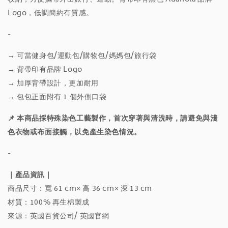
Logo，低調簡約有質感。
-
→
可當健身包/運動包/購物包/媽媽包/旅行袋
→ 背帶印有品牌 Logo
→ 加厚背帶設計，更加耐用
→ 包包正面附有 1 個外側口袋
📌 本商品採特殊染色工藝製作，首次穿著與清洗時，請避免與淺
色衣物或布面接觸，以免產生染色情況。
-
｜產品資訊｜
商品尺寸：寬 61 cm× 高 36 cm× 深 13 cm
材質：100% 再生棉製成
來源：英國百貨公司/ 英國官網