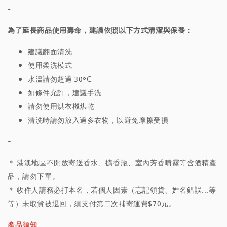
-
為了延長商品使用壽命，建議依照以下方式清潔與保養：
建議翻面清洗
使用柔洗模式
水溫請勿超過 30°C
如條件允許，建議手洗
請勿使用烘衣機烘乾
清洗時請勿放入過多衣物，以避免摩擦受損
-
＊ 港澳地區不開放寄送香水、擴香瓶、室內芳香噴霧等含酒精產
品，請勿下單。
＊ 收件人請務必打本名，若個人因素（忘記領貨、姓名錯誤...等
等）未取貨被退回，須支付第二次補寄運費$70元。
產品須知＿