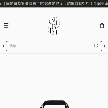
金｜回購最划算
會員首單贈 $50 購物金，結帳自動折扣！
全館單筆滿
搜尋