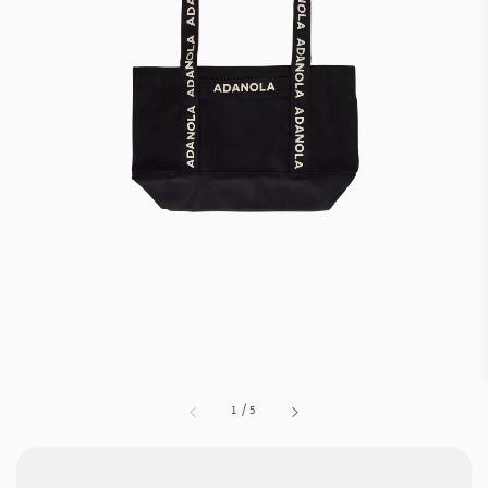
1
/
5