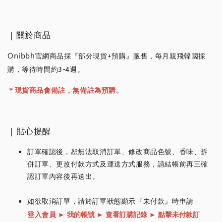
｜關於商品
Onibbh官網商品採『部分現貨+預購』販售，每月親飛韓國採
購，等待時間約3-4週。
＊現貨商品會備註，無備註為預購。
｜貼心提醒
訂單確認後，恕無法取消訂單、修改商品色號、香味、拆
併訂單、更改付款方式及運送方式服務，請結帳前再三確
認訂單內容後再送出。
如欲取消訂單，請於訂單狀態顯示『未付款』時申請
登入會員
► 我的帳號
► 查看訂購記錄
► 點擊未付款訂