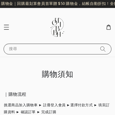
 購物金｜回購最划算
會員首單贈 $50 購物金，結帳自動折扣！
全
搜尋
購物須知
｜購物流程
挑選商品加入購物車 ► 註冊登入會員 ►選擇付款方式 ► 填寫訂
購資料 ► 確認訂單 ► 完成訂購