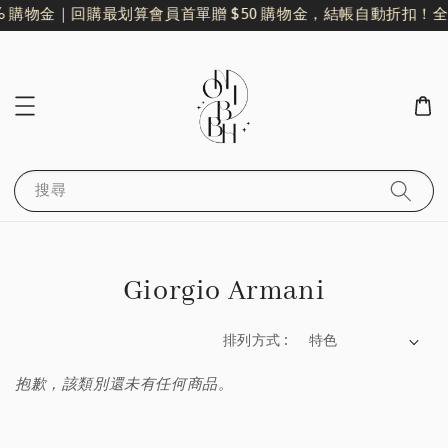
% 購物金｜回購最划算
會員首單贈 $50 購物金，結帳自動折扣！
全
搜尋
Giorgio Armani
排列方式 :
抱歉，該類別還未有任何商品。