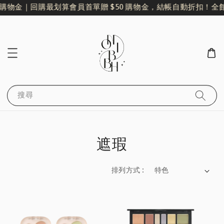
 購物金｜回購最划算
會員首單贈 $50 購物金，結帳自動折扣！
全館
搜尋
遮瑕
排列方式 :