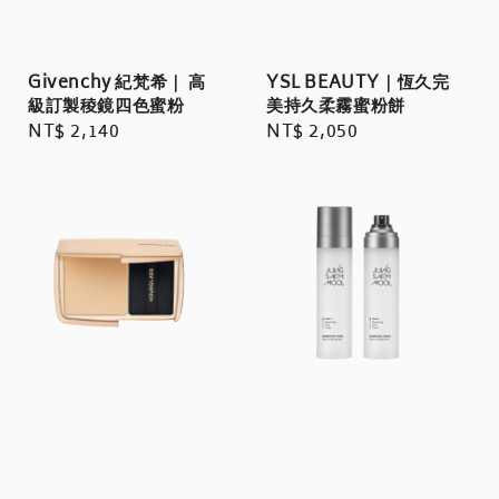
Givenchy 紀梵希｜ 高
YSL BEAUTY｜恆久完
級訂製稜鏡四色蜜粉
美持久柔霧蜜粉餅
Regular
NT$ 2,140
Regular
NT$ 2,050
price
price