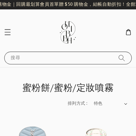
購物金｜回購最划算
會員首單贈 $50 購物金，結帳自動折扣！
全館單
搜尋
蜜粉餅/蜜粉/定妝噴霧
排列方式 :