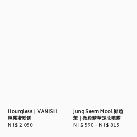
Jung Saem Mool 鄭瑄
Hourglass｜VANISH
茉｜微粒精華定妝噴霧
輕霧蜜粉餅
Regular
NT$ 590
-
NT$ 815
Regular
NT$ 2,050
price
price