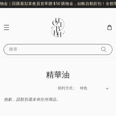
購物金｜回購最划算
會員首單贈 $50 購物金，結帳自動折扣！
全館單
搜尋
精華油
排列方式 :
抱歉，該類別還未有任何商品。