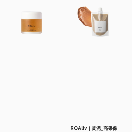
ROAlív｜黃泥_亮采保