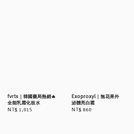
fvrts｜韓國藥局熱銷🔥
Exoproxyl｜無花果外
全能乳霜化妝水
泌體亮白霜
Regular
NT$ 1,015
Regular
NT$ 860
price
price