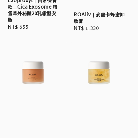
Exoproxyl｜日常保養
款＿Cica Exosome 積
雪草外秘體20乳霜型安
ROAlív｜麥盧卡蜂蜜卸
瓶
妝膏
Regular
NT$ 655
Regular
NT$ 1,330
price
price