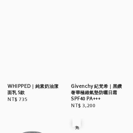
WHIPPED｜純素奶油潔
Givenchy 紀梵希｜黑鑽
面乳 5款
奢華極緻氣墊防曬日霜
SPF40 PA+++
Regular
NT$ 735
Regular
NT$ 3,200
price
price
售完