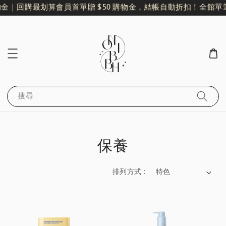
｜回購最划算
會員首單贈 $50 購物金，結帳自動折扣！
全館單筆滿 
搜尋
保養
排列方式 :