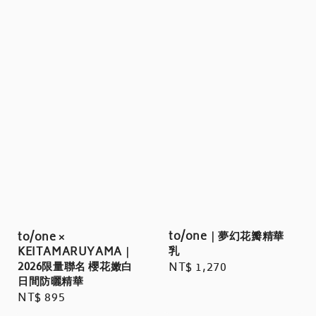
to/one｜夢幻花瓣精華
to/one ×
乳
KEITAMARUYAMA｜
2026限量聯名 櫻花嫩白
Regular
NT$ 1,270
日間防曬精華
price
Regular
NT$ 895
price