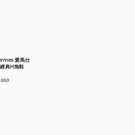
ermes 愛馬仕
n 經典H拖鞋
r
,000