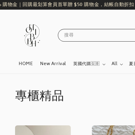
 購物金｜回購最划算
會員首單贈 $50 購物金，結帳自動折扣！
搜尋
HOME
New Arrival
英國代購🇬🇧
All
夏
專櫃精品