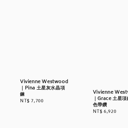
Vivienne Westwood
｜Pina 土星灰水晶項
Vivienne Wes
鍊
｜Grace 土星項
Regular
NT$ 7,700
色帶鑽
price
Regular
NT$ 6,920
price