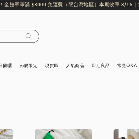
全館單筆滿 $3000 免運費（限台灣地區）
本期收單 8/16｜出貨
日防曬
節慶限定
現貨區
人氣商品
即期良品
常見Q&A
售完