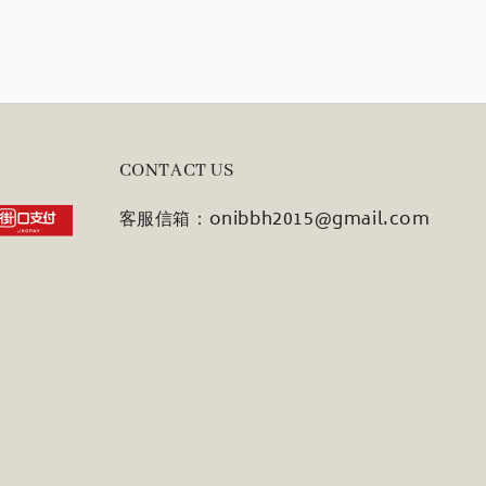
CONTACT US
客服信箱：onibbh2015@gmail.com