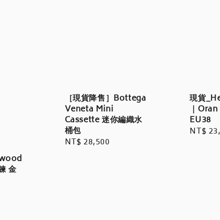
［現貨降售］Bottega
現貨_H
Veneta Mini
｜Ora
Cassette 迷你編織水
EU38
桶包
Regula
NT$ 23
Regular
NT$ 28,500
price
price
twood
鍊 金