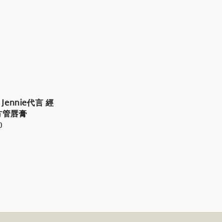
Jennie代言 經
方管唇膏
r
0