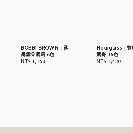
BOBBI BROWN｜柔
Hourglass｜
霧雲朵唇霜 6色
唇膏 16色
Regular
NT$ 1,160
Regular
NT$ 1,430
price
price