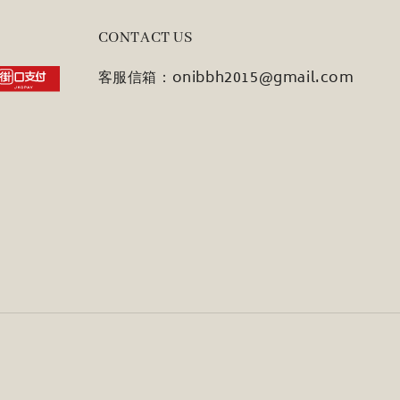
CONTACT US
客服信箱：onibbh2015@gmail.com