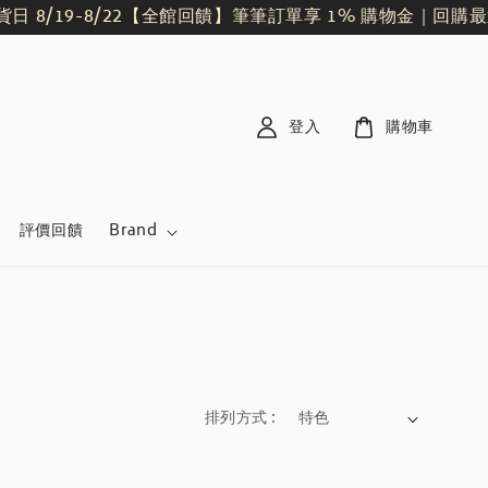
/19-8/22
【全館回饋】筆筆訂單享 1% 購物金｜回購最划
登入
購物車
評價回饋
Brand
排列方式 :