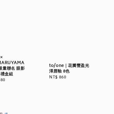
 ×
MARUYAMA
to/one｜花瓣豐盈光
6限量聯名 眼影
澤唇釉 8色
釉禮盒組
Regular
NT$ 860
r
580
price