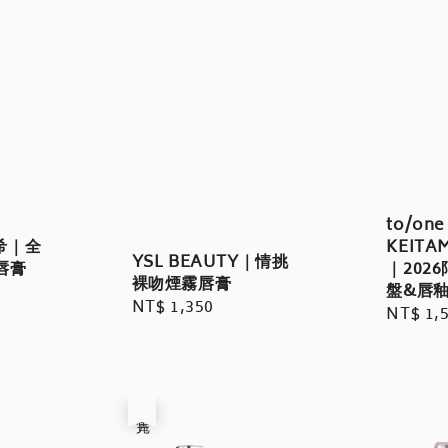
to/one
梵希｜全
KEITA
YSL BEAUTY｜情挑
唇膏
｜202
裸吻煙霧唇膏
盤&唇
Regular
NT$ 1,350
Regula
NT$ 1,
price
price
售完