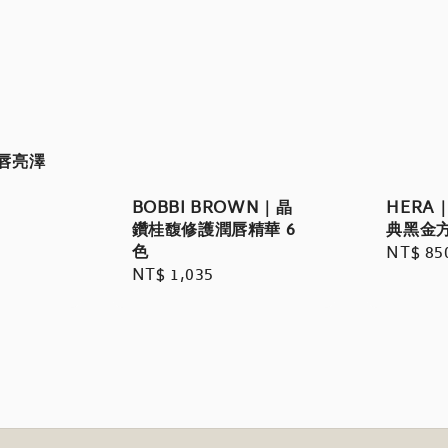
豐唇亮澤
BOBBI BROWN｜晶
HERA｜
鑽桂馥修護潤唇精華 6
典黑金
色
Regula
NT$ 85
Regular
NT$ 1,035
price
price