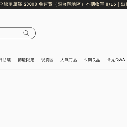
單筆滿 $3000 免運費（限台灣地區）
本期收單 8/16｜出貨日 8
日防曬
節慶限定
現貨區
人氣商品
即期良品
常見Q&A