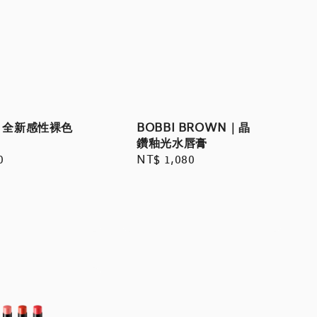
｜全新感性裸色
BOBBI BROWN｜晶
鑽釉光水唇膏
r
0
Regular
NT$ 1,080
price