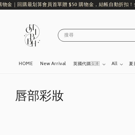
物金｜回購最划算
會員首單贈 $50 購物金，結帳自動折扣！
全館
搜尋
HOME
New Arrival
英國代購🇬🇧
All
夏
唇部彩妝