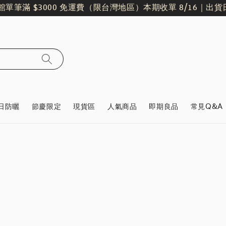
筆滿 $3000 免運費（限台灣地區）
本期收單 8/16｜出貨日 8/1
日防曬
節慶限定
現貨區
人氣商品
即期良品
常見Q&A