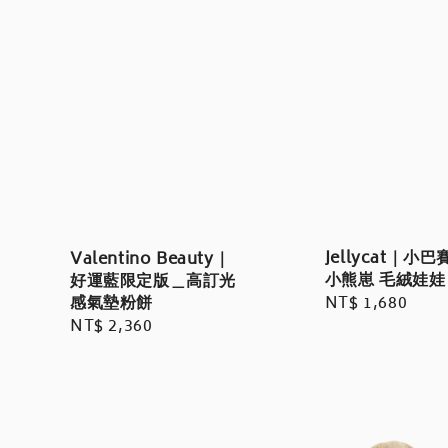
Jellycat｜小
Valentino Beauty｜
小熊崽 毛絨娃娃
好運藍限定版＿高訂光
感氣墊粉餅
Regular
NT$ 1,680
Regular
NT$ 2,360
price
price