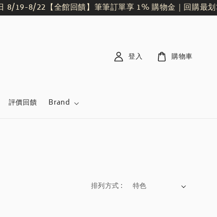
9-8/22
【全館回饋】筆筆訂單享 1% 購物金｜回購最划算
會
登入
購物車
評價回饋
Brand
排列方式 :