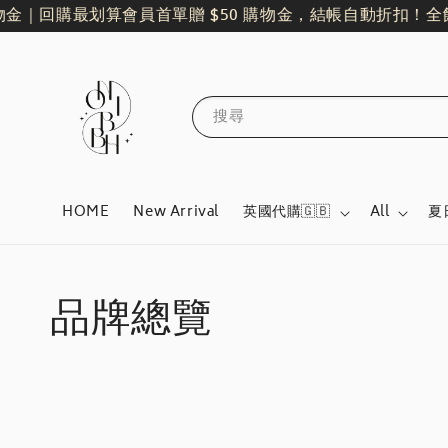
｜回購最划算
會員首單贈 $50 購物金，結帳自動折扣！
全館單
搜尋
HOME
New Arrival
英國代購🇬🇧
All
夏
品牌總覽