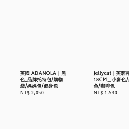
Jellycat｜芙
英國 ADANOLA｜黑
18CM＿小麥色
色_品牌托特包/購物
色/咖啡色
袋/媽媽包/健身包
Regular
NT$ 1,530
Regular
NT$ 2,050
price
price