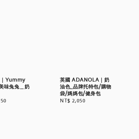
at｜Yummy
英國 ADANOLA｜奶
y 美味兔兔＿奶
油色_品牌托特包/購物
袋/媽媽包/健身包
r
350
Regular
NT$ 2,050
price