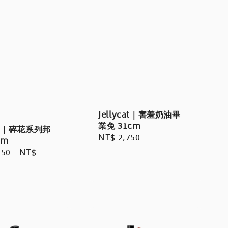
Jellycat｜害羞奶油畢
業兔 31cm
cat｜碎花系列邦
Regular
NT$ 2,750
cm
price
r
550
-
NT$