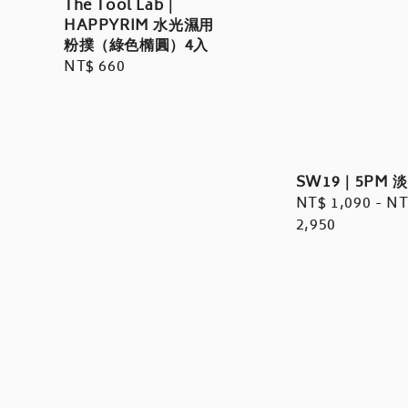
The Tool Lab｜
HAPPYRIM 水光濕用
粉撲（綠色橢圓）4入
Regular
NT$ 660
price
SW19｜5PM 
Regular
NT$ 1,090
-
NT
price
2,950