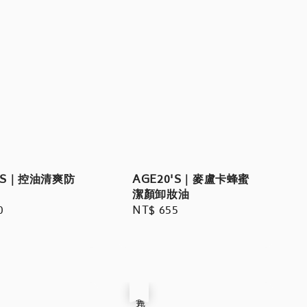
0'S｜控油清爽防
AGE20'S｜麥盧卡蜂蜜
潔顏卸妝油
r
0
Regular
NT$ 655
price
售完