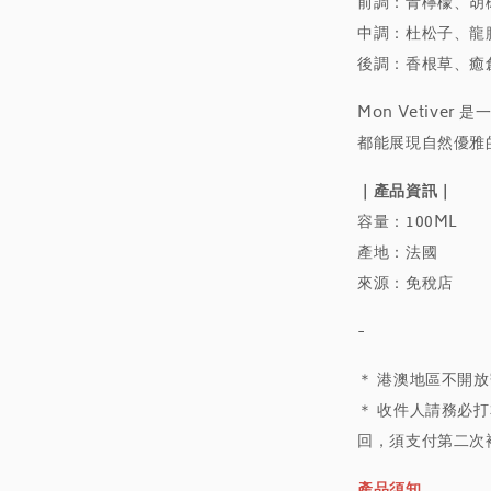
前調：青檸檬、胡
中調：杜松子、龍
後調：香根草、癒
Mon Vetiv
都能展現自然優雅
｜產品資訊｜
容量：100ML
產地：法國
來源：免稅店
-
＊ 港澳地區不開
＊ 收件人請務必打
回，須支付第二次
產品須知＿