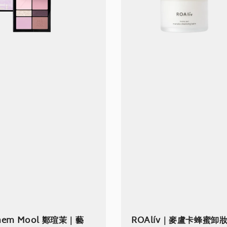
Saem Mool 鄭瑄茉｜藝
ROAlív｜麥盧卡蜂蜜卸