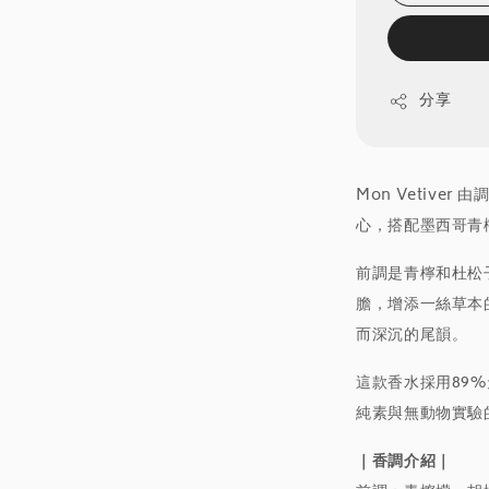
分享
Mon Vetiver
心，搭配墨西哥青
前調是青檸和杜松
膽，增添一絲草本
而深沉的尾韻。
這款香水採用89
純素與無動物實驗
｜香調介紹｜