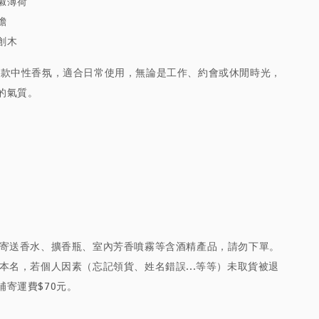
椒薄荷
膽
創木
er 是一款中性香氛，適合日常使用，無論是工作、約會或休閒時光，
的氣質。
放寄送香水、擴香瓶、室內芳香噴霧等含酒精產品，請勿下單。
本名，若個人因素（忘記領貨、姓名錯誤...等等）未取貨被退
補寄運費$70元。