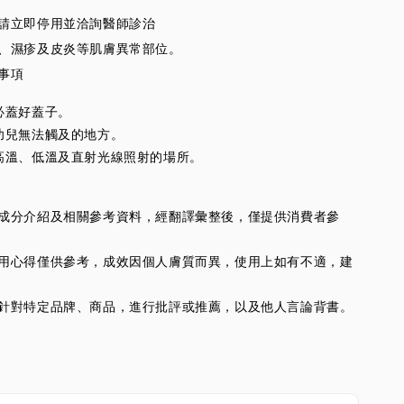
狀請立即停用並洽詢醫師診治
口、濕疹及皮炎等肌膚異常部位。
意事項
必蓋好蓋子。
幼兒無法觸及的地方。
高溫、低溫及直射光線照射的場所。
供的成分介紹及相關參考資料，經翻譯彙整後，僅提供消費者參
人使用心得僅供參考，成效因個人膚質而異，使用上如有不適，建
並不針對特定品牌、商品，進行批評或推薦，以及他人言論背書。