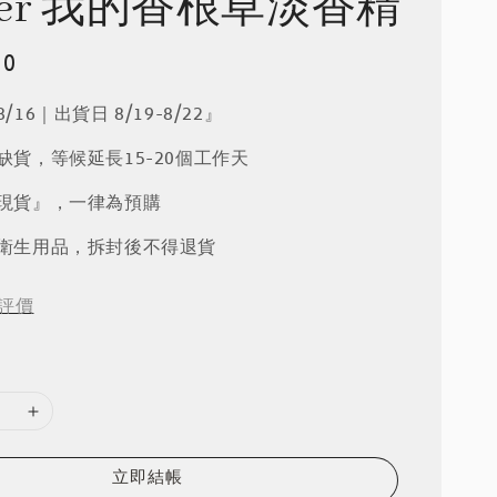
iver 我的香根草淡香精
00
/16｜出貨日 8/19-8/22』
品缺貨，等候延長15-20個工作天
『現貨』，一律為預購
屬衛生用品，拆封後不得退貨
評價
立即結帳