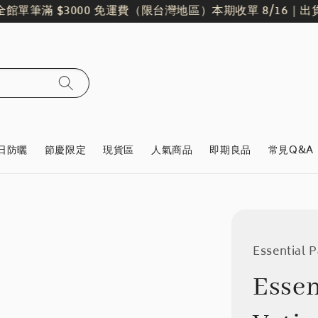
單筆滿 $3000 免運費（限台灣地區）
本期收單 8/16｜出貨日 8
日防曬
節慶限定
現貨區
人氣商品
即期良品
常見Q&A
Essential 
Esse