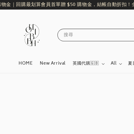
物金｜回購最划算
會員首單贈 $50 購物金，結帳自動折扣！
全館
搜尋
HOME
New Arrival
英國代購🇬🇧
All
夏