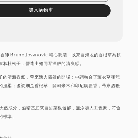
加入購物車
 由調香師 Bruno Jovanovic 精心調製，以來自海地的香根草為核
檸和杜松子，營造出如同琴酒般的清爽感。
子的清新香氣，帶來活力四射的開場；中調融合了薰衣草和龍
的溫柔；後調則是香根草、開司米木和印尼廣藿香，帶來溫暖
%天然成分，酒精基底來自甜菜根發酵，無添加人工色素，符合
的標準。