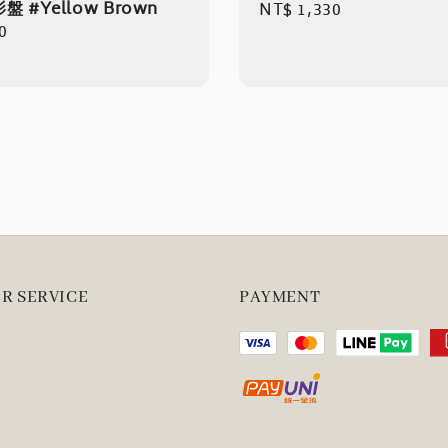
 #Yellow Brown
Regular
NT$ 1,330
r
0
price
R SERVICE
PAYMENT