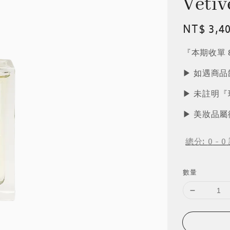
Vet
Regular
NT$ 3,4
price
『本期收單 8
▶︎ 如遇商
▶︎ 未註明
▶︎ 美妝品
總分:
0
-
0
數量