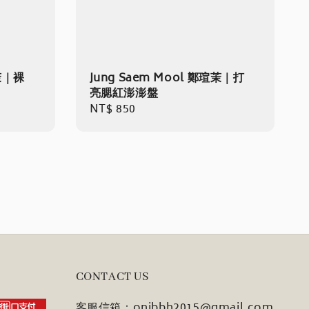
瑄茉｜裸
Jung Saem Mool 鄭瑄茉｜打
亮腮紅澎澎盤
Regular
NT$ 850
price
CONTACT US
客服信箱：onibbh2015@gmail.com