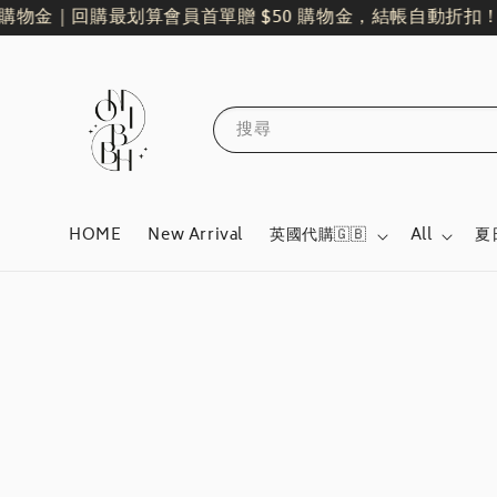
物金｜回購最划算
會員首單贈 $50 購物金，結帳自動折扣！
全館
搜尋
HOME
New Arrival
英國代購🇬🇧
All
夏