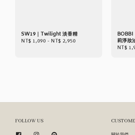
SW19｜Twilight 淡香精
BOBB
莉淨妝
Regular
NT$ 1,090
-
NT$ 2,950
Regula
NT$ 1,
price
price
FOLLOW US
CUSTOME
關於我們