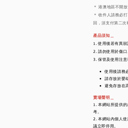
＊ 港澳地區不開
＊ 收件人請務必打
回，須支付第二次
產品須知＿
1. 使用後若有異
2. 請勿使用於傷
3. 保管及使用注
使用後請務
請存放於嬰
避免存放在
賣場聲明＿
1. 本網站所提
考。
2. 本網站內個
議立即停用。