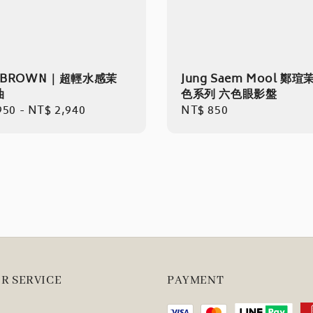
I BROWN｜超輕水感茉
Jung Saem Mool 鄭
油
色系列 六色眼影盤
r
950
-
NT$ 2,940
Regular
NT$ 850
price
R SERVICE
PAYMENT