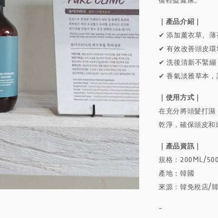
復輕盈健康。
｜產品介紹｜
✔ 添加薰衣草、
✔ 有效改善頭皮
✔ 洗後清新不緊
✔ 香氣淡雅草本
｜使用方式｜
在充分將頭髮打濕
乾淨，確保頭皮和
｜產品資訊｜
規格：200ML/50
產地：韓國
來源：韓免稅店/
-