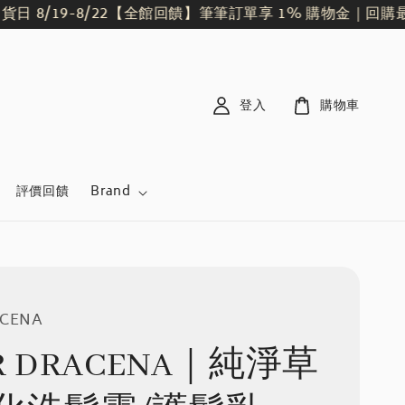
/19-8/22
【全館回饋】筆筆訂單享 1% 購物金｜回購最划
登入
購物車
評價回饋
Brand
ACENA
R DRACENA｜純淨草