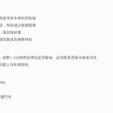
薄荷葉等草本專利萃取物
環境，幫助減少脫髮困擾
繃，溫和無矽靈
，讓洗髮成為療癒時刻
，按壓1-2次輕輕按摩頭皮和髮絲，起泡後再用溫水徹底沖洗
頭髮上沒有殘留物。
0ML
韓國門市