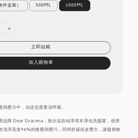
（無外盒裝）
500ML
1000ML
立即結帳
加入購物車
塵與壓力中，頭皮也需要深呼吸。
品牌 Dear Dracena，推出這款純淨草本淨化洗髮露，使用
效洗淨高達96%的微塵與髒污，同時舒緩頭皮壓力，讓髮根恢