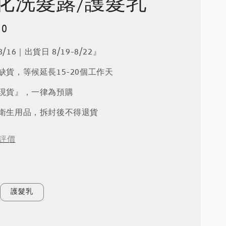
化洗髮露/護髮乳
50
/16｜出貨日 8/19-8/22』
品缺貨，等候延長15-20個工作天
『現貨』，一律為預購
屬衛生用品，拆封後不得退貨
評價
護髮乳