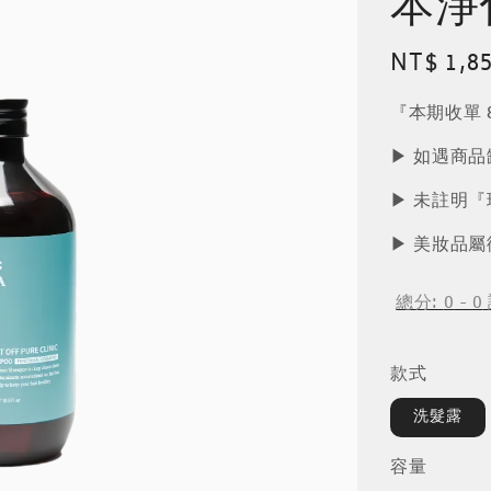
本淨
Regular
NT$ 1,8
price
『本期收單 8
▶︎ 如遇商
▶︎ 未註明
▶︎ 美妝品
總分:
0
-
0
款式
洗髮露
容量