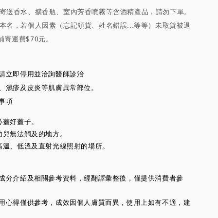
放寄送香水、擴香瓶、室內芳香噴霧等含酒精產品，請勿下單。
本名，若個人因素（忘記領貨、姓名錯誤...等等）未取貨被退
補寄運費$70元。
狀請立即停用並洽詢醫師診治
口、濕疹及皮炎等肌膚異常部位。
意事項
必蓋好蓋子。
幼兒無法觸及的地方。
高溫、低溫及直射光線照射的場所。
供的成分介紹及相關參考資料，經翻譯彙整後，僅提供消費者參
人使用心得僅供參考，成效因個人膚質而異，使用上如有不適，建