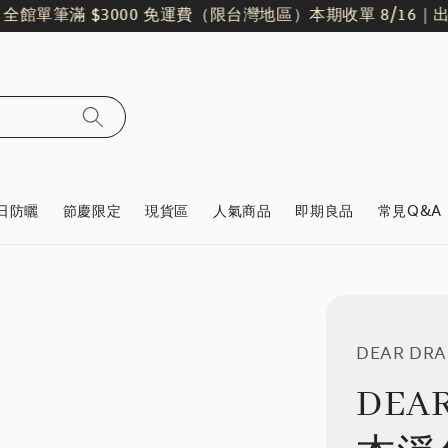
單筆滿 $3000 免運費（限台灣地區）
本期收單 8/16｜出貨日 8
日防曬
節慶限定
現貨區
人氣商品
即期良品
常見Q&A
DEAR DR
DEA