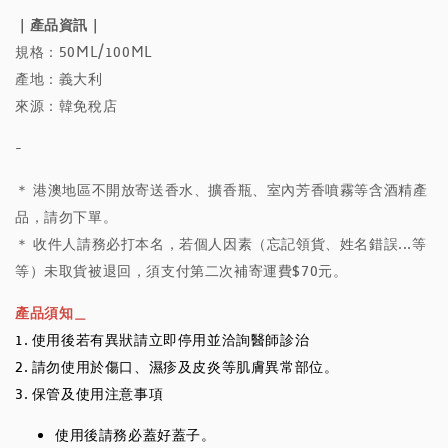
｜產品資訊｜
規格：50ML/100ML
產地：義大利
來源：韓免稅店
-
＊ 港澳地區不開放寄送香水、擴香瓶、室內芳香噴霧等含酒精產
品，請勿下單。
＊ 收件人請務必打本名，若個人因素（忘記領貨、姓名錯誤...等
等）未取貨被退回，須支付第二次補寄運費$70元。
產品須知＿
1. 使用後若有異狀請立即停用並洽詢醫師診治
2. 請勿使用於傷口、濕疹及皮炎等肌膚異常部位。
3. 保管及使用注意事項
使用後請務必蓋好蓋子。