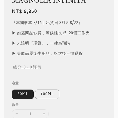
MAGNOLIA INFINITA
Regular
NT$ 6,850
price
『本期收單 8/16｜出貨日 8/19-8/22』
▶︎ 如遇商品缺貨，等候延長15-20個工作天
▶︎ 未註明『現貨』，一律為預購
▶︎ 美妝品屬衛生用品，拆封後不得退貨
總分:
0
-
0
評價
容量
50ML
100ML
數量