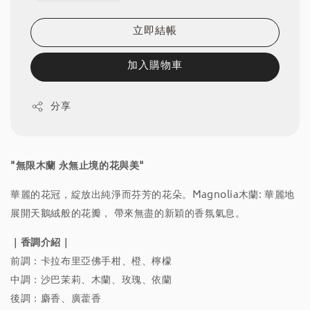
立即結帳
加入購物車
分享
"無限木蘭 永無止境的花與美"
華麗的花冠，綻放出純淨而芬芳的花朵。Magnolia木蘭: 華麗地
展開天鵝絨般的花瓣， 帶來無盡的新穎的香氛氣息。
｜香調介紹｜
前調：卡拉布里亞佛手柑、橙、檸檬
中調：沙巴茉莉、木蘭、玫瑰、依蘭
後調：麝香、廣藿香