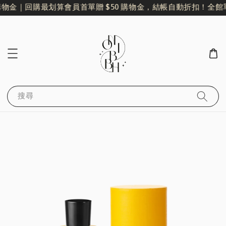
購物金｜回購最划算
會員首單贈 $50 購物金，結帳自動折扣！
全館單
搜尋