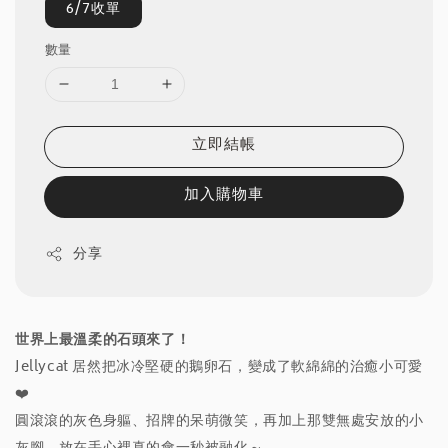
6/7收單
數量
立即結帳
加入購物車
分享
世界上最溫柔的石頭來了！
Jellycat 居然把冰冷堅硬的鵝卵石，變成了軟綿綿的治癒小可愛
❤️
圓滾滾的灰色身軀、招牌的呆萌微笑，再加上那雙無處安放的小