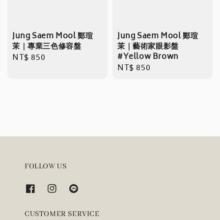
Jung Saem Mool 鄭瑄
Jung Saem Mool 鄭瑄
茉｜專業三色修容盤
茉｜藝術家眼影盤
#Yellow Brown
Regular
NT$ 850
Regular
NT$ 850
price
price
FOLLOW US
CUSTOMER SERVICE