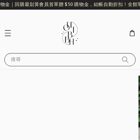
物金｜回購最划算
會員首單贈 $50 購物金，結帳自動折扣！
全館單
搜尋