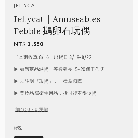
JELLYCAT
Jellycat｜Amuseables
Pebble 鵝卵石玩偶
Regular
NT$ 1,550
price
『本期收單 8/16｜出貨日 8/19-8/22』
▶︎ 如遇商品缺貨，等候延長15-20個工作天
▶︎ 未註明『現貨』，一律為預購
▶︎ 美妝品屬衛生用品，拆封後不得退貨
總分:
0
-
0
評價
貨況