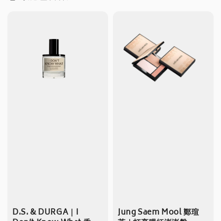
D.S. & DURGA｜I
Jung Saem Mool 鄭瑄