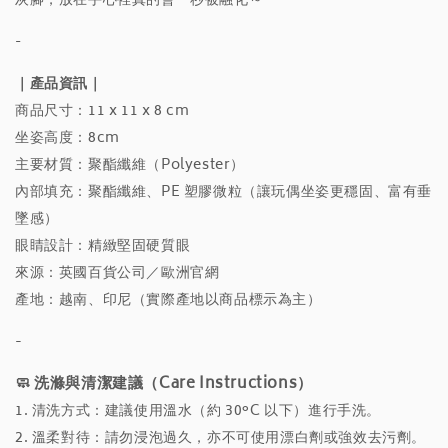
灰腳，放在手心裡真的會一秒被融化～
-
｜產品資訊｜
商品尺寸：11 x 11 x 8 cm
坐姿高度：8cm
主要材質：聚酯纖維（Polyester）
內部填充：聚酯纖維、PE 塑膠微粒（讓玩偶坐姿更穩固、富有垂
墜感）
眼睛設計：精緻堅固硬質眼
來源：英國百貨公司／歐洲官網
產地：越南、印尼（實際產地以商品標示為主）
-
🧼 洗滌與清潔建議（Care Instructions）
1. 清洗方式：建議使用溫水（約 30°C 以下）進行手洗。
2. 溫柔對待：請勿浸泡過久，亦不可使用漂白劑或強效去污劑。