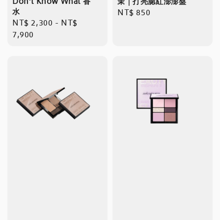
Don’t Know What 香
茉｜打亮腮紅澎澎盤
水
Regular
NT$ 850
Regular
NT$ 2,300
-
NT$
price
price
7,900