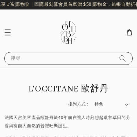
享 1% 購物金｜回購最划算
會員首單贈 $50 購物金，結帳自動折
搜尋
L'OCCITANE 歐舒丹
排列方式 :
法國天然美容產品歐舒丹於40年前在讓人時刻想起薰衣草田的芳
香與富饒大自然的普羅旺斯誕生。