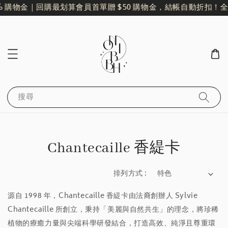
% 購物金｜回購最划算
會員首單贈 $50 購物金，結帳自動折扣！
全
搜尋
Chantecaille 香緹卡
排列方式 :
源自 1998 年，Chantecaille 香緹卡由法裔創辦人 Sylvie
Chantecaille 所創立，秉持「美麗與自然共生」的理念，將珍稀
植物的療癒力量與尖端科學研發結合，打造高效、純淨且尊重環