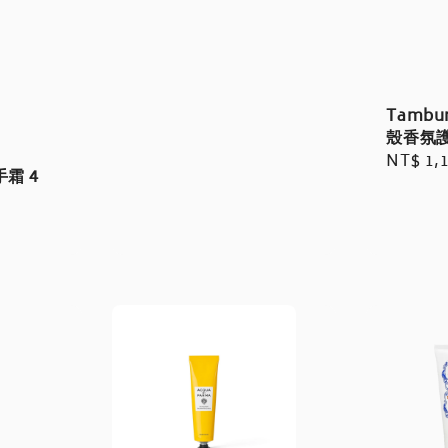
price
Tambu
殼香氛
Regula
NT$ 1,
霜 4
price