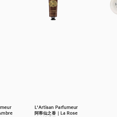
umeur
L'Artisan Parfumeur
mbre
阿蒂仙之香｜La Rose