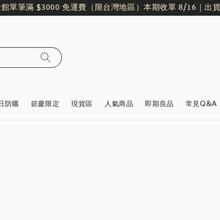
筆滿 $3000 免運費（限台灣地區）
本期收單 8/16｜出貨日 8/
日防曬
節慶限定
現貨區
人氣商品
即期良品
常見Q&A