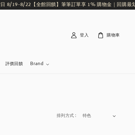
19-8/22
【全館回饋】筆筆訂單享 1% 購物金｜回購最划算
登入
購物車
評價回饋
Brand
排列方式 :