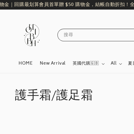
金｜回購最划算
會員首單贈 $50 購物金，結帳自動折扣！
全館單
搜尋
HOME
New Arrival
英國代購🇬🇧
All
夏
護手霜/護足霜