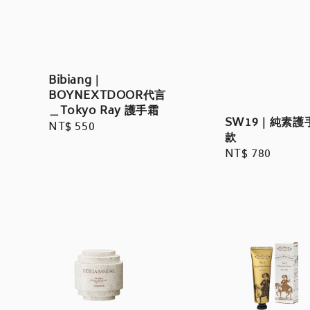
Bibiang｜
BOYNEXTDOOR代言
＿Tokyo Ray 護手霜
SW19｜純素護手
Regular
NT$ 550
款
price
Regular
NT$ 780
price