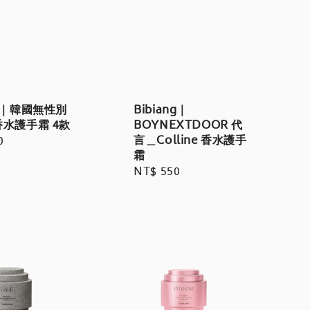
K｜韓國無性別
Bibiang｜
水護手霜 4款
BOYNEXTDOOR 代
言＿Colline 香水護手
r
0
霜
Regular
NT$ 550
price