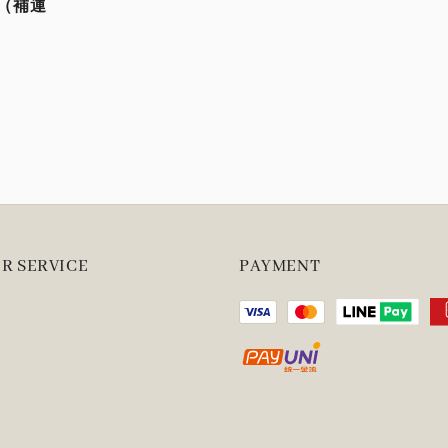
寄（補運
R SERVICE
PAYMENT