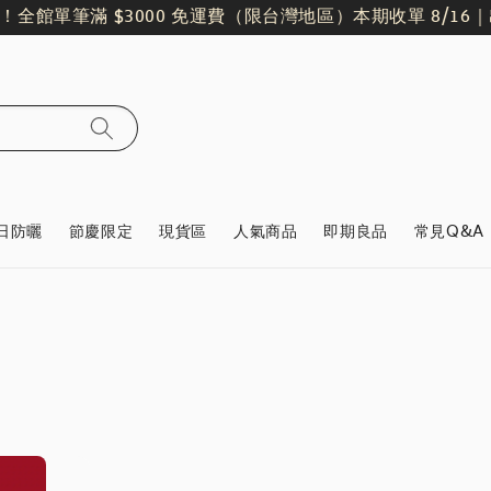
！
全館單筆滿 $3000 免運費（限台灣地區）
本期收單 8/16｜出貨
日防曬
節慶限定
現貨區
人氣商品
即期良品
常見Q&A