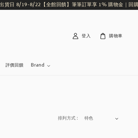
日 8/19-8/22
【全館回饋】筆筆訂單享 1% 購物金｜回購
登入
購物車
評價回饋
Brand
排列方式 :