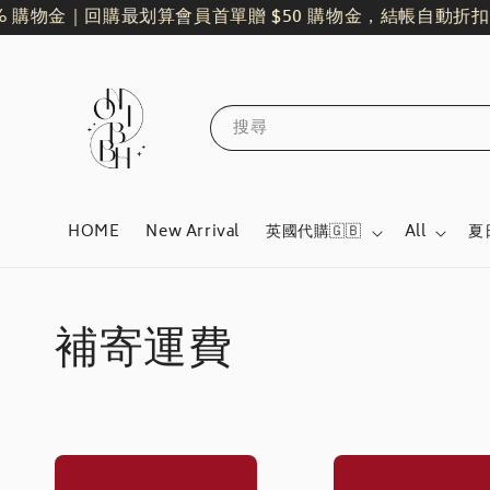
 購物金｜回購最划算
會員首單贈 $50 購物金，結帳自動折扣
搜尋
HOME
New Arrival
英國代購🇬🇧
All
夏
補寄運費