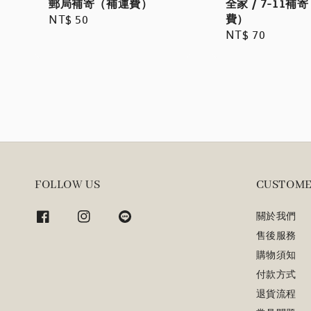
郵局補寄（補運費）
全家 / 7-11補
費）
Regular
NT$ 50
Regular
NT$ 70
price
price
FOLLOW US
CUSTOME
關於我們
售後服務
購物須知
付款方式
退貨流程