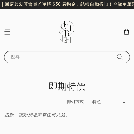
金｜回購最划算
會員首單贈 $50 購物金，結帳自動折扣！
全館單筆滿
搜尋
即期特價
排列方式 :
抱歉，該類別還未有任何商品。